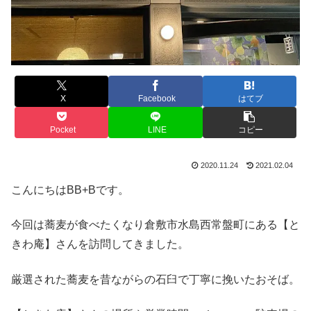
X
Facebook
はてブ
Pocket
LINE
コピー
2020.11.24
2021.02.04
こんにちはBB+Bです。
今回は蕎麦が食べたくなり倉敷市水島西常盤町にある【と
きわ庵】さんを訪問してきました。
厳選された蕎麦を昔ながらの石臼で丁寧に挽いたおそば。