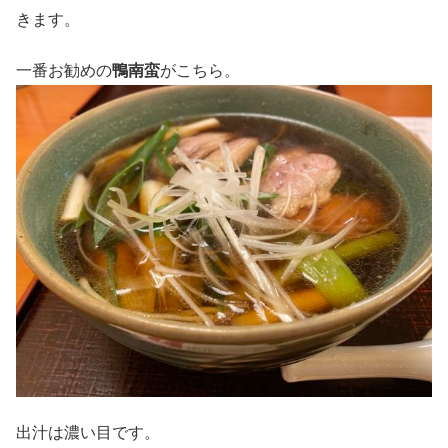
きます。
一番お勧めの
鴨南蛮
がこちら。
出汁は濃い目です。