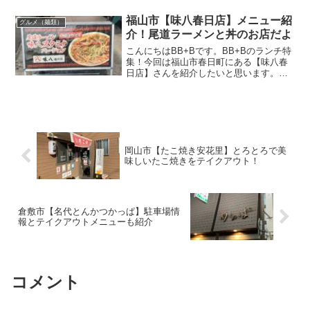
のお店。この記事では【若屋うどん】さ
んの場所や営業時間・メニュー・駐車場
福山市【味八春日店】メニュー紹
グルメ（麺類）
のことなど情報をま...
介！尾道ラーメンと丼のお店だよ
こんにちはBB+Bです。BB+Bのランチ特
集！今回は福山市春日町にある【味八春
日店】さんを紹介したいと思います。す
だちやグループのお店で松永店もありま
す。この記事では【味八春日店】さんの
場所や営業時間・メニュー・駐車場のこ
となど情報をまとめ...
岡山市【たこ焼き安花里】とろとろで美
味しいたこ焼きをテイクアウト！
倉敷市【名代とんかつかっぱ】駐車場情
報とテイクアウトメニューも紹介
コメント