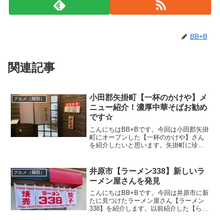
BB+B
関連記事
小田郡矢掛町【一杯のかけや】メ
グルメ（麺類）
ニュー紹介！濃厚中華そばお勧め
です☆
こんにちはBB+Bです。今回は小田郡矢掛
町にオープンした【一杯のかけや】さん
を紹介したいと思います。矢掛町に珍し
くラーメン屋さんができた！との事で早
速初訪問。【らーめん本舗 一松】さんの
姉妹店という噂も・・。この記事では
井原市【ラーメン338】新しいラ
グルメ（麺類）
【一杯のかけや】さん...
ーメン屋さんを発見
こんにちはBB+Bです。今回は井原市に新
たに見つけたラーメン屋さん【ラーメン
338】を紹介します。以前紹介した【らー
めん本舗一松】【笠北】の近くにありま