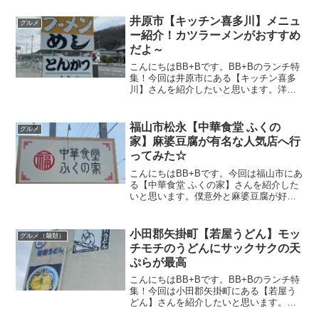
す。店構えがこちら。場所が少しわかり
ずらいのですが井原郵便局の裏手になり
井原市【キッチン喜多川】メニュ
グルメ
ます。店内がこち...
ー紹介！カツラーメンがおすすめ
だよ～
こんにちはBB+Bです。BB+Bのランチ特
集！今回は井原市にある【キッチン喜多
川】さんを紹介したいと思います。洋食&
ラーメン屋さんという珍しいお店。昔か
らカツラーメンが有名なのは知っていた
けれど、今回が初訪問です。この記事で
福山市松永【中華食堂 ふくの
グルメ
は【キッチン喜多...
家】麻婆豆腐が有名な人気店へ行
ってみた☆
こんにちはBB+Bです。今回は福山市にあ
る【中華食堂 ふくの家】さんを紹介した
いと思います。僕意外と麻婆豆腐が好き
なんです('ω')倉敷の【中国料理 廣珍】の
麻婆豆腐とか。でも麻婆豆腐って当たり
はずれがあるというか、好みの麻婆豆腐
小田郡矢掛町【若屋うどん】モッ
グルメ（麺類）
に出逢うの...
チモチのうどんにサックサクの天
ぷらが最高
こんにちはBB+Bです。BB+Bのランチ特
集！今回は小田郡矢掛町にある【若屋う
どん】さんを紹介したいと思います。お
昼のみの営業で、麺がなくなり次第終了