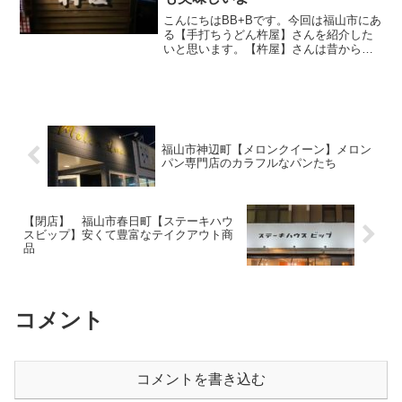
こんにちはBB+Bです。今回は福山市にあ
る【手打ちうどん杵屋】さんを紹介した
いと思います。【杵屋】さんは昔からよ
く行っているお店。カツだきセットとカ
レー丼がお勧めなんです！この記事では
【手打ちうどん杵屋】さんの場所や営業
時間、メニュー、駐車...
福山市神辺町【メロンクイーン】メロン
パン専門店のカラフルなパンたち
【閉店】 福山市春日町【ステーキハウ
スビップ】安くて豊富なテイクアウト商
品
コメント
コメントを書き込む