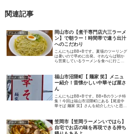
関連記事
岡山市の【煮干専門店六三ラーメ
グルメ（麺類）
ン】で朝ラー！時間帯で違う出汁
へのこだわり
こんにちはBB+Bです。夏場のツーリング
は暑いので早めに出発。それならば朝か
ら営業しているラーメンを食べに行こう
と【煮干専門店六三ラーメン】を目指し
て出発することにしました。朝早くから
営業しているお店はそうそうないので興
福山市沼隈町【 麺家 笑】メニュ
グルメ（麺類）
味深々。時間帯でメニ...
ー紹介！昔懐かしい中華そば屋さ
ん
こんにちはBB+Bです。BB+Bのランチ特
集！今回は福山市沼隈町にある【尾道中
華そば 麺家 笑】さんを紹介したいと思い
ます。お昼時にはいつも多くのお客さん
で賑わっていて、ずっと気になっていた
お店。沼隈町には以前紹介した【万ぷく
笠岡市【笠岡ラーメンいではら】
グルメ（麺類）
食堂】【みそら...
自宅でお店の味を再現できる持ち
帰りもあるよ