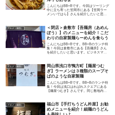
こんにちはBB+Bです。今回はツーリング
中に立ち寄った笠岡市にある【笠岡ラー
メンいではら】さんを紹介したいと思い
ます。日曜日の一番中途半端な15時前に
開いているお店を探して訪問。以前紹介
した【山ちゃん】とも近い距離。麺やス
＜閉店＞倉敷市【吾麺房（あめん
グルメ（麺類）
ープが無くなって閉...
ぼう）】のメニューを紹介！こだ
わりの自家製麺らーめんを食らう
こんにちはBB+Bです。BB+Bのランチ特
集！今回は倉敷市にある【吾麺房】さん
を紹介したいと思います。ビジネスマン
のランチは麺類が多いのではないでしょ
うか。僕も倉敷市では今まで【にぼし
家】【ラーメンどかいち】とかなりの確
岡山県浅口市鴨方町【麺屋つむ
グルメ（麺類）
立で麺類をチョイスし...
ぎ】ラーメンは３種類のスープそ
ばのような自家製麺
こんにちはBB+Bです。BB+Bのランチ特
集！今回は浅口はればれスクエアにある
【麺屋つむぎ】さんです。同じ敷地内に
はコストコの商品を常設する岡山県で唯
一のお店【COST TRADER MART】さん
もあります。【麺屋つむぎ】さんはそん
福山市【手打ちうどん杵屋】お勧
グルメ（麺類）
な敷地...
めメニューを紹介！細麺のうどん
も美味しいよ