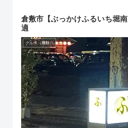
倉敷市【ぶっかけふるいち堀南
適
グルメ（麺類）