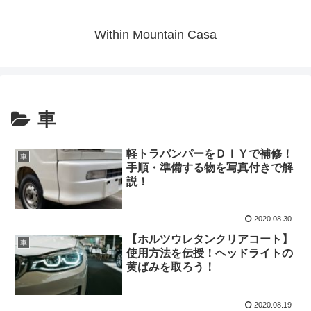
Within Mountain Casa
車
軽トラバンパーをＤＩＹで補修！
車
手順・準備する物を写真付きで解
説！
2020.08.30
【ホルツウレタンクリアコート】
車
使用方法を伝授！ヘッドライトの
黄ばみを取ろう！
2020.08.19