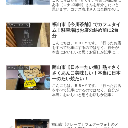
こんにちはＢＢ+Ｂです。今回は福山市に
ある【コナズ珈琲】さんを紹介したいと
思います。コナズ珈琲さんは全国で40店
舗展開されていていますが、広島県は福
山の1店舗のみ。日本にいながらハワイ気
分を味わえるお店ですよ～。この記事で
福山市【今川茶舗】でカフェタイ
カフェ・スイーツ
は【コナズ珈琲福山...
ム！駐車場はお店の斜め前に2台
分
こんにちは。ＢＢ+Ｙです。「行ったお店
をすべて記事にするのではなく、自分が
本当においしいと思うお店しか記事にし
ない」がモットーです。今回は福山市に
ある【今川茶舗】さんを紹介したいと思
います。2021年10月に店舗をリニューア
岡山市【日本一たい焼】熱々さく
カフェ・スイーツ
ルされカフェが併...
さくあんこ美味しい！本当に日本
一のたい焼たい！
こんにちは。ＢＢ+Ｙです。「行ったお店
をすべて記事にするのではなく、自分が
本当においしいと思うお店しか記事にし
ない」がモットーです。今回は岡山市に
ある【日本一たい焼】（岡山街道建部
店）さんを紹介したいと思います。ツー
リングで国道53号線を走...
福山市【クレープカフェグーフォ】のメ