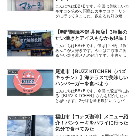
こんにちはBB+Bです。今回は美味しいカ
キオコを求めて頭島にカキオコツーリン
グに行ってきました。数あるお好み焼き
屋さんの中から備前市日生町の人気店
【マあー子】さんを訪問。【マあー子】
さんでお好み焼きを食べた後は、近くの
【鳴門鯛焼本舗 井原店】3種類の
カフェ・スイーツ
お洒落なカフェ【caf...
たい焼きとアイスもなかも絶品！
こんにちはBB+Bです。僕は甘い物、特に
あんこが大好きです。今回は井原市にあ
るたい焼き屋さんの紹介です。小腹が空
いたときに食べたくなるのがたい焼き。
ダイエット中ではありますが【鳴門鯛焼
本舗 井原店】に訪問してきました。駐
尾道市【BUZZ KITCHEN（バズ
グルメ
車場も停めやすいので...
キッチン）】海テラスで美味しい
ハンバーガーを食べよう
こんにちはBB+Bです。今回は尾道市にあ
る【BUZZ KITCHEN】さんを紹介したい
と思います。2号線を通る度にいつもバイ
クがお店の前に並んでいて、いつかツー
リングで行きたいなと思っていたお店。
やっと初訪問できました(^_-)-☆今回の
福山市【コナズ珈琲】メニュー紹
カフェ・スイーツ
ツ...
介！パンケーキをハワイに行った
気分で食べてみた