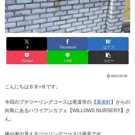
X
Facebook
はてブ
Pocket
LINE
コピー
2021.05.30
こんにちはＢＢ+Ｂです。
今回のプチツーリングコースは尾道市の【
萬來軒
】からの
向島にあるハワイアンカフェ【WILLOWS NURSERY
】
さ
ん。
橋や海の見えるツーリングコースは最高です。