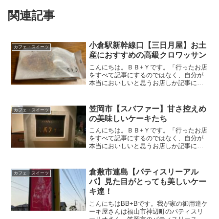
関連記事
小倉駅新幹線口【三日月屋】お土
カフェ・スイーツ
産におすすめの高級クロワッサン
こんにちは。ＢＢ+Ｙです。「行ったお店
をすべて記事にするのではなく、自分が
本当においしいと思うお店しか記事にし
ない」がモットーです。今回は私が美味
しいと思っているクロワッサン【三日月
屋】さんを紹介したいと思います。お土
笠岡市【スバファー】甘さ控えめ
カフェ・スイーツ
産で頂いたらとっても嬉...
の美味しいケーキたち
こんにちは。ＢＢ+Ｙです。「行ったお店
をすべて記事にするのではなく、自分が
本当においしいと思うお店しか記事にし
ない」がモットーです。今回は私が美味
しいと思っているケーキ屋さん【パティ
スリースバファー】さんを紹介したいと
倉敷市連島【パティスリーアル
カフェ・スイーツ
思います。住宅街の中に...
バ】見た目がとっても美しいケー
キ達！
こんにちはBB+Bです。我が家の御用達ケ
ーキ屋さんは福山市神辺町のパティスリ