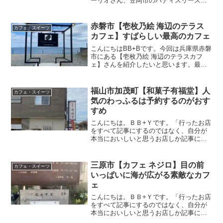
ーリオさん、笠岡市のパティスリースバ
ファーさんですが美味しいケーキ屋さん
を日々探求しております。そこで今回は
倉敷市連島にある【パティスリーアル
赤磐市【壱枚乃絵 海辺のテラス
カフェ・スイーツ
バ】さんに初訪問。新し...
カフェ】すばらしい最高のカフェ
こんにちはBB+Bです。今回は兵庫県赤磐
市にある【壱枚乃絵 海辺のテラスカフ
ェ】さんを紹介したいと思います。最高
のテラスカフェがあるとの事で初訪問。
この記事では【壱枚乃絵 海辺のテラスカ
フェ】さんの場所や営業時間・メニュ
福山市加茂町【和菓子有福堂】人
カフェ・スイーツ
ー・駐車場のことなど...
気のわっふるは予約するのがおす
すめ
こんにちは。ＢＢ+Ｙです。「行ったお店
をすべて記事にするのではなく、自分が
本当においしいと思うお店しか記事にし
ない」がモットーです。今回は私が美味
しいと思っている【和菓子有福堂】さん
を紹介したいと思います。住宅地の一角
三原市【カフェ ネジロ】目の前
カフェ・スイーツ
に位置しており、ちょっ...
いっぱいに海が広がる素敵なカフ
ェ
こんにちは。ＢＢ+Ｙです。「行ったお店
をすべて記事にするのではなく、自分が
本当においしいと思うお店しか記事にし
ない」がモットーです。今回はプチツー