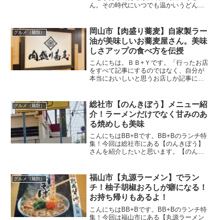
ん。その時代にいつでも温かいうどんが
食べられるというのは画期的な自動販売
機だったはず。以前はドライブインなど
で小腹がすいたときによく食べていた記
岡山市【肉盛り蕎麦】自家製ラー
グルメ（麺類）
憶が残っています。今では世...
油が美味しいお蕎麦屋さん。美味
しさアップの食べ方を伝授
こんにちは。ＢＢ+Ｙです。「行ったお店
をすべて記事にするのではなく、自分が
本当においしいと思うお店しか記事にし
ない」がモットーです。今回は岡山市に
ある【肉盛り蕎麦】さんを紹介したいと
思います。以前よりFaceBookでよく見て
総社市【のんきぼう】メニュー紹
グルメ（麺類）
いたお蕎麦屋さ...
介！ラーメンだけでなく甘みのあ
る焼めしも美味
こんにちはBB+Bです。BB+Bのランチ特
集！今回は総社市にある【のんきぼう】
さんを紹介したいと思います。【のんき
ぼう】さんはどうやら焼めしが人気メニ
ューの模様。初訪問してきました。この
記事では【のんきぼう】さんの場所や営
福山市【丸源ラーメン】でラン
グルメ（麺類）
業時間・メニュー・...
チ！柚子胡椒おろしが癖になる！
お持ち帰りもあるよ！
こんにちはBB+Bです。BB+Bのランチ特
集！今回は福山市にある【丸源ラーメン