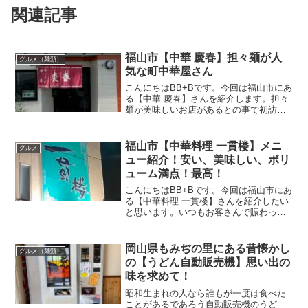
関連記事
福山市【中華 慶春】担々麺が人
グルメ（麺類）
気な町中華屋さん
こんにちはBB+Bです。今回は福山市にあ
る【中華 慶春】さんを紹介します。担々
麺が美味しいお店があるとの事で初訪
問。お店の外観がこちら。国道182号線
雨宮池の向かいにお店があります。メニ
ュー表がこちら。 店内の壁にも沢山のメ
福山市【中華料理 一貫楼】メニ
グルメ
ニューが並んで...
ュー紹介！安い、美味しい、ボリ
ューム満点！最高！
こんにちはBB+Bです。今回は福山市にあ
る【中華料理 一貫楼】さんを紹介したい
と思います。いつもお客さんで賑わって
いるお店にようやく初訪問。安くてボリ
ューム満点、そして美味しい！そりゃい
つもお客さんが多い訳です。夜23時まで
岡山県もみぢの里にある昔懐かし
グルメ（麺類）
開いているのも魅...
の【うどん自動販売機】思い出の
味を求めて！
昭和生まれの人なら誰もが一度は食べた
ことがあるであろう自動販売機のうど