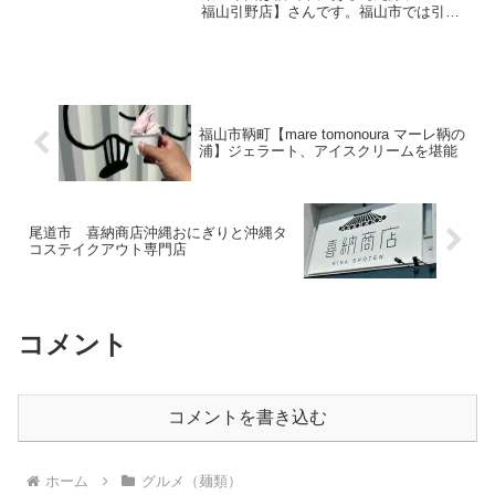
福山引野店】さんです。福山市では引野
店と神辺店の2店舗あります。「肉そば」
のネーミングが以前より気になっていた
お店。【丸源ラーメン福山引野店】さん
の場所や営業時間...
福山市鞆町【mare tomonoura マーレ鞆の
浦】ジェラート、アイスクリームを堪能
尾道市 喜納商店沖縄おにぎりと沖縄タ
コステイクアウト専門店
コメント
コメントを書き込む
ホーム
グルメ（麺類）