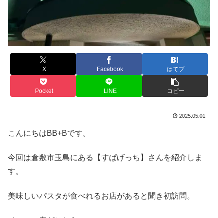
X
Facebook
はてブ
Pocket
LINE
コピー
2025.05.01
こんにちはBB+Bです。
今回は倉敷市玉島にある【すぱげっち】さんを紹介しま
す。
美味しいパスタが食べれるお店があると聞き初訪問。