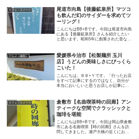
尾道市向島【後藤鉱泉所】マツコ
カフェ・スイーツ
も飲んだ幻のサイダーを求めてツ
ーリング！
こんにちはBB+Bです。今回は尾道市向島
にある【後藤鉱泉所】さんを紹介したい
と思います。昭和5年に創業された昔なが
らの清涼飲料水店。１本１本手作りで製
造しており、地元の方だけでなく観光客
やしまなみ海道を走るサイクリストから
愛媛県今治市【松製麺所 玉川
グルメ（麺類）
人気のお店です。「...
店】うどんの美味しさにびっくら
こいた！
こんにちは。ＢＢ+Ｙです。「行ったお店
をすべて記事にするのではなく、自分が
本当においしいと思うお店しか記事にし
ない」がモットーです。今回のツーリン
グは、愛媛県今治市にある【松製麺所 玉
川店】→【しまなみモニュメント】
倉敷市【名曲喫茶時の回廊】アン
カフェ・スイーツ
→【Patisserie...
ティークな空間でクラッシックと
珈琲を堪能
こんにちはBB+Bです。今回は岡山県倉敷
市にある名曲喫茶【時の回廊】さんを訪
問してきました。瀬戸大橋の近くにお店
があり、タイムスリップしたような雰囲