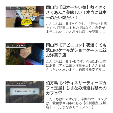
気の喫茶店。ここを車で通るの？という
場所がありますので詳しく解説しておき
岡山市【日本一たい焼】熱々さく
カフェ・スイーツ
ますね。【名曲喫茶時...
さくあんこ美味しい！本当に日本
一のたい焼たい！
こんにちは。ＢＢ+Ｙです。「行ったお店
をすべて記事にするのではなく、自分が
本当においしいと思うお店しか記事にし
ない」がモットーです。今回は岡山市に
ある【日本一たい焼】（岡山街道建部
店）さんを紹介したいと思います。ツー
岡山市【アビニヨン】夜遅くても
カフェ・スイーツ
リングで国道53号線を走...
沢山のケーキがショーケ―スに並
ぶ洋菓子店
こんにちは。ＢＢ+Bです。今回は岡山市
にある【アビニヨン洋菓子店】さんを紹
介したいと思います。肉盛り蕎麦で夜ご
飯を食べた帰りに寄ってみました。麺類
って夜小腹が空くじゃないですか～。そ
んな時はケーキ食べるでしょ？【アビニ
伯方島【パティスリーティーズカ
カフェ・スイーツ
ヨン】さんは夜遅くまで...
フェ玉屋】しまなみ海道お勧めの
カフェ♡
こんにちはBB+Bです。今回のツーリング
は、愛媛県今治市にある【松製麺所 玉川
店】→【しまなみモニュメント】
→【Patisserie T’s Cafe 玉屋 】と決めて