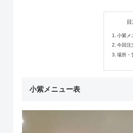
目
小紫メ
今回注
場所・
小紫メニュー表