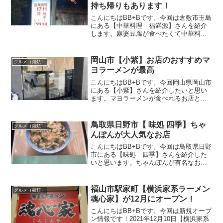
持ち帰りもあります！
こんにちはBB+Bです。今回は倉敷市玉島
にある【中華料理 福満源】さんを紹介
します。麻婆豆腐が食べたくて中華料理
屋さんを探していた時、赤色の看板を発
見し初訪問。無性に麻婆豆腐食べたくな
る時ありますよね？（笑）お店に入ると
岡山市【小紫】お店のおすすめマ
グルメ（麺類）
中国の方がお出迎え。...
ヨラーメンが最高
こんにちはBB+Bです。今回岡山県岡山市
にある【小紫】さんを紹介したいと思い
ます。マヨラーメンが食べれるお店と聞
いて、初訪問。以前山口県で食べたこと
があったのですが、岡山でも食べれるな
んてワクワク！この記事では【小紫】さ
鳥取県日野市【 味処 四季】ちゃ
グルメ（麺類）
んの場所や営業時間・...
んぽんが大人気なお店
こんにちはBB+Bです。今回は鳥取県日野
市にある【味処 四季】さんを紹介した
いと思います。ちゃんぽんが有名なお店
があるとの事で初訪問。この記事では
【味処 四季 】さんの場所や営業時間・
メニュー・駐車場のことなど情報をまと
福山市駅家町【横浜家系ラーメン
グルメ（麺類）
めてみましたのでぜひ...
魂心家】が12月にオープン！
こんにちはBB+Bです。今回は新規オープ
ン情報です！2021年12月10日【横浜家系