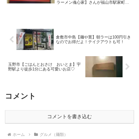
ラーメン魂心家】さんが福山市駅家町に
オープンします!(^^)!ハローズ南駅家店敷
地内、シャトレーゼのお隣にオープンし
ます。駐車場も広いので安心です。【横
浜家...
倉敷市中島【麺や寛】朝ラーは100円引き
なのでお得だよ！テイクアウトも可！
玉野市【ごはんとおさけ おいとま】宇
野駅より徒歩1分にある可愛いお店♡
コメント
コメントを書き込む
ホーム
グルメ（麺類）