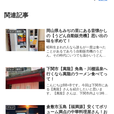
関連記事
岡山県もみぢの里にある昔懐かし
グルメ（麺類）
の【うどん自動販売機】思い出の
味を求めて！
昭和生まれの人なら誰もが一度は食べた
ことがあるであろう自動販売機のうど
ん。その時代にいつでも温かいうどんが
食べられるというのは画期的な自動販売
機だったはず。以前はドライブインなど
で小腹がすいたときによく食べていた記
下関市【萬龍】角島・川棚温泉へ
グルメ（麺類）
憶が残っています。今では世...
行くなら萬龍のラーメン食べてっ
て！
こんにちはBB+Bです。今回は下関市にあ
る【萬龍】さんを紹介したいと思いま
す。【萬龍】さんは、下関市内より1時間
ほど離れており川棚温泉の近くにお店が
あります。角島大橋に行かれる際は是非
寄ってほしいお店。僕がこよなく愛する
倉敷市玉島【福満源】安くてボリ
グルメ
お店です(^_-)-...
ューム満点の中華料理屋さん！お