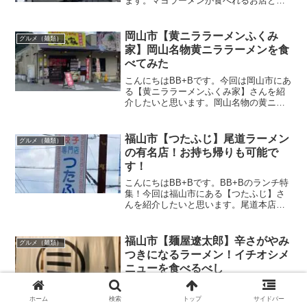
ます。マヨラーメンが食べれるお店と聞
いて、初訪問。以前山口県で食べたこと
があったのですが、岡山でも食べれるな
んてワクワク！この記事では【小紫】さ
岡山市【黄ニララーメンふくみ
グルメ（麺類）
んの場所や営業時間・...
家】岡山名物黄ニララーメンを食
べてみた
こんにちはBB+Bです。今回は岡山市にあ
る【黄ニララーメンふくみ家】さんを紹
介したいと思います。岡山名物の黄ニラ
ラーメンが食べれるお店があるとの事で
初訪問。この記事では【黄ニララーメン
ふくみ家 】さんの場所や営業時間・メニ
福山市【つたふじ】尾道ラーメン
グルメ（麺類）
ュー・駐車場のこと...
の有名店！お持ち帰りも可能で
す！
こんにちはBB+Bです。BB+Bのランチ特
集！今回は福山市にある【つたふじ】さ
んを紹介したいと思います。尾道本店は
「ミシュランガイド広島・愛媛2018 特別
版」に掲載されている有名店。尾道ラー
メンと言えば「朱華園」か「つたふじ」
福山市【麺屋遼太郎】辛さがやみ
グルメ（麺類）
かっていう勝...
つきになるラーメン！イチオシメ
ニューを食べるべし
こんにちはBB+Bです。今回は福山市にあ
る【麺屋遼太郎沖野上店】さんを紹介し
ホーム
検索
トップ
サイドバー
たいと思います。辛いラーメンが美味し