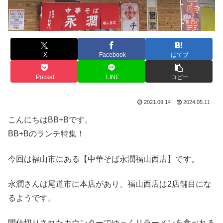
X
Facebook
はてブ
Pocket
LINE
コピー
2021.09.14
2024.05.11
こんにちはBB+Bです。
BB+Bのランチ特集！
今回は福山市にある【中華そば永潤福山西店】です。
永潤さんは尾道市に本店があり、福山西店は2店舗目にな
るようです。
間仕切りされたカウンターでゆっくりラーメンを食べれる