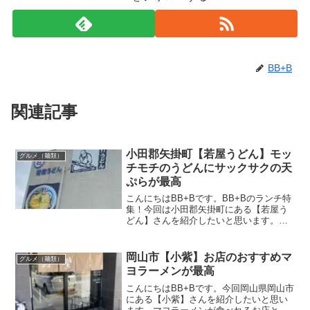
BB+B
関連記事
小田郡矢掛町【若屋うどん】モッ
グルメ（麺類）
チモチのうどんにサックサクの天
ぷらが最高
こんにちはBB+Bです。BB+Bのランチ特
集！今回は小田郡矢掛町にある【若屋う
どん】さんを紹介したいと思います。お
昼のみの営業で、麺がなくなり次第終了
のお店。この記事では【若屋うどん】さ
んの場所や営業時間・メニュー・駐車場
岡山市【小紫】お店のおすすめマ
グルメ（麺類）
のことなど情報をま...
ヨラーメンが最高
こんにちはBB+Bです。今回岡山県岡山市
にある【小紫】さんを紹介したいと思い