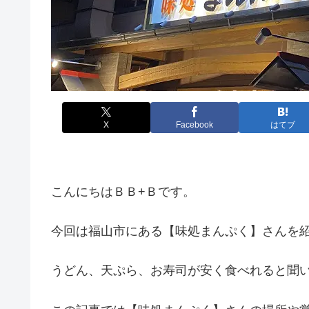
X
Facebook
はてブ
こんにちはＢＢ+Ｂです。
今回は福山市にある【味処まんぷく】さんを
うどん、天ぷら、お寿司が安く食べれると聞