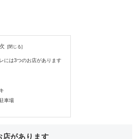
次
レには3つのお店があります
キ
駐車場
お店があります