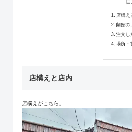
目
店構え
蘭館の
注文し
場所・
店構えと店内
店構えがこちら。