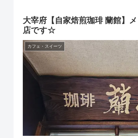
大宰府【自家焙煎珈琲 蘭館】
店です☆
カフェ・スイーツ