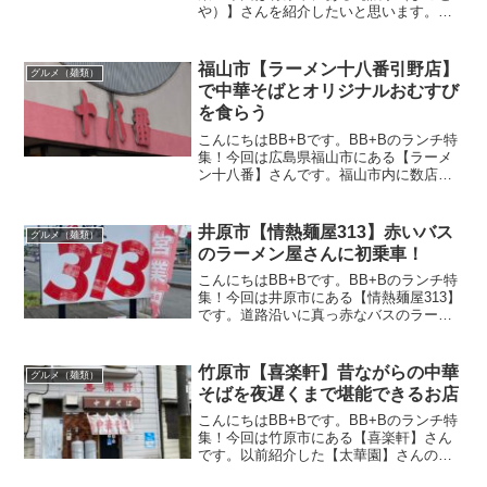
や）】さんを紹介したいと思います。竹
原市に行くとどうしてもラーメンを食べ
たくなる僕。【誠家】さんに初めて行っ
た時は定休日だった・・。ちなみに定休
福山市【ラーメン十八番引野店】
グルメ（麺類）
日は火曜。今回はし...
で中華そばとオリジナルおむすび
を食らう
こんにちはBB+Bです。BB+Bのランチ特
集！今回は広島県福山市にある【ラーメ
ン十八番】さんです。福山市内に数店舗
ありますが今回は引野店に訪問。国道2号
線沿いに面しているので大変わかりやす
い場所にあります。福山市内でも人気が
井原市【情熱麺屋313】赤いバス
グルメ（麺類）
ある尾道系ラーメ...
のラーメン屋さんに初乗車！
こんにちはBB+Bです。BB+Bのランチ特
集！今回は井原市にある【情熱麺屋313】
です。道路沿いに真っ赤なバスのラーメ
ン屋さんがあり、以前からずっと気にな
っていたお店。行ってみたいけど怪しさ
満載でなかなか行けなかったのですが、
竹原市【喜楽軒】昔ながらの中華
グルメ（麺類）
今回初チャレン...
そばを夜遅くまで堪能できるお店
こんにちはBB+Bです。BB+Bのランチ特
集！今回は竹原市にある【喜楽軒】さん
です。以前紹介した【太華園】さんの近
く。お昼前に竹原の道の駅で休憩してい