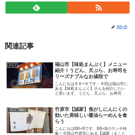
BB+B
関連記事
福山市【味処まんぷく】メニュー
グルメ
紹介！うどん、天ぷら、お寿司を
リーズナブルなお値段で
こんにちはＢＢ+Ｂです。今回は福山市に
ある【味処まんぷく】さんを紹介したい
と思います。うどん、天ぷら、お寿司が
安く食べれると聞いて初訪問。この記事
では【味処まんぷく】さんの場所や営業
時間・メニュー・駐車場のことなど情報
竹原市【誠家】焦がしにんにくの
グルメ（麺類）
をまとめてみましたので...
効いた美味しい醤油らーめんを食
らう
こんにちはBB+Bです。BB+Bのランチ特
集！今回は竹原市にある【誠家（まこと