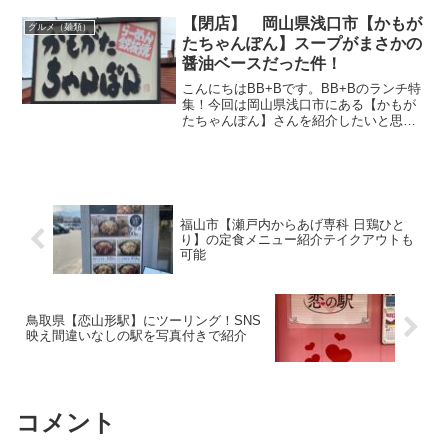
ると、大きな中華そばの看板が目の前
に。その看板に惹かれて初訪問しまし
【閉店】 岡山県浅口市【かもが
グルメ（麺類）
た。【喜楽軒】さんの場...
たちゃんぽん】スープがまさかの
醤油ベースだった件！
こんにちはBB+Bです。BB+Bのランチ特
集！今回は岡山県浅口市にある【かもが
たちゃんぽん】さんを紹介したいと思い
ます。2号線を通るたびに一度は行ってみ
たかったお店。広い駐車場に数種類の飲
食店。それだけでわくわくします。ちゃ
んぽんと言えば豚...
福山市【瀬戸内からあげ専科 日鶏ひと
り】の定食メニュー紹介テイクアウトも
可能
鳥取県【恋山形駅】にツーリング！SNS
映え間違いなしの駅を写真付きで紹介
コメント