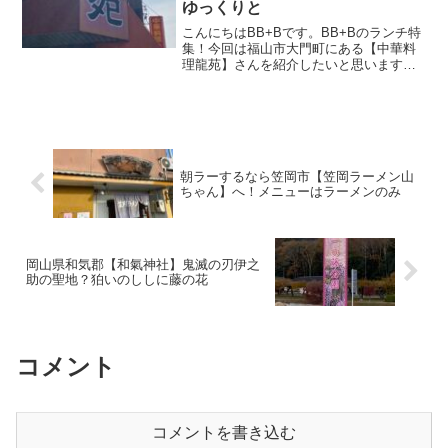
ゆっくりと
こんにちはBB+Bです。BB+Bのランチ特
集！今回は福山市大門町にある【中華料
理龍苑】さんを紹介したいと思います。
国道2号線から大門駅を曲がり県道３号線
に向かう途中にお店があります。僕が初
めて【龍苑】さんを訪問してから、かれ
これ20年近くた...
朝ラーするなら笠岡市【笠岡ラーメン山
ちゃん】へ！メニューはラーメンのみ
岡山県和気郡【和氣神社】鬼滅の刃伊之
助の聖地？狛いのししに藤の花
コメント
コメントを書き込む