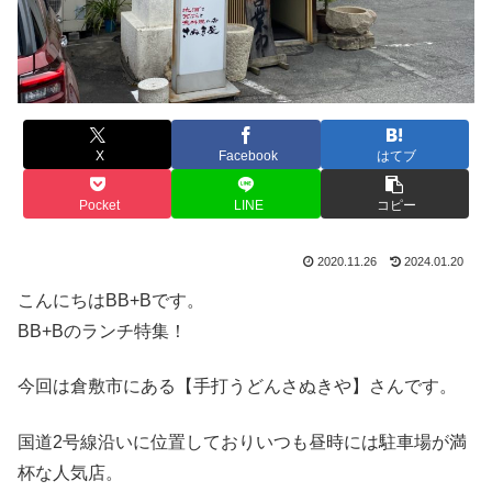
X
Facebook
はてブ
Pocket
LINE
コピー
2020.11.26
2024.01.20
こんにちはBB+Bです。
BB+Bのランチ特集！
今回は倉敷市にある【手打うどんさぬきや】さんです。
国道2号線沿いに位置しておりいつも昼時には駐車場が満
杯な人気店。