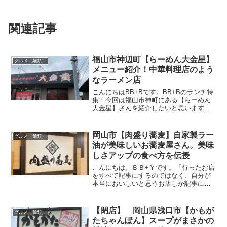
関連記事
福山市神辺町【らーめん大金星】
グルメ（麺類）
メニュー紹介！中華料理店のよう
なラーメン店
こんにちはBB+Bです。BB+Bのランチ特
集！今回は福山市神町にある【らーめん
大金星】さんを紹介したいと思います。
ザ・ビック神辺店さんで用事を済ませ、
ちょうどお昼時だったので近くで見つけ
たらーめん屋さんに初訪問。この記事で
岡山市【肉盛り蕎麦】自家製ラー
グルメ（麺類）
は【らーめん大金星...
油が美味しいお蕎麦屋さん。美味
しさアップの食べ方を伝授
こんにちは。ＢＢ+Ｙです。「行ったお店
をすべて記事にするのではなく、自分が
本当においしいと思うお店しか記事にし
ない」がモットーです。今回は岡山市に
ある【肉盛り蕎麦】さんを紹介したいと
思います。以前よりFaceBookでよく見て
【閉店】 岡山県浅口市【かもが
グルメ（麺類）
いたお蕎麦屋さ...
たちゃんぽん】スープがまさかの