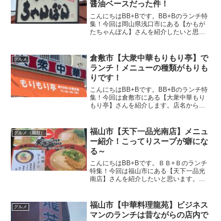
醤油ベースだった件！
こんにちはBB+Bです。BB+Bのランチ特
集！今回は岡山県浅口市にある【かもが
たちゃんぽん】さんを紹介したいと思い
ます。2号線を通るたびに一度は行ってみ
たかったお店。広い駐車場に数種類の飲
食店。それだけでわくわくします。ちゃ
倉敷市【大衆中華もりもり亭】で
グルメ
んぽんと言えば豚...
ランチ！メニューの種類がもりも
りです！
こんにちはBB+Bです。BB+Bのランチ特
集！今回は倉敷市にある【大衆中華もり
もり亭】さんを紹介します。店名からし
て何かがもりもりに違いない。そのもり
もりを確認するために初訪問(*‘∀‘)この記
事では【大衆中華もりもり亭】さんの場
福山市【天下一品光南店】メニュ
グルメ（麺類）
所や営業時...
ー紹介！こってりスープが癖にな
る～
こんにちはBB+Bです。ＢＢ+Ｂのランチ
特集！今回は福山市にある【天下一品光
南店】さんを紹介したいと思います。鶏
ガラベースのこってりスープが有名なお
店。京都府京都市を発祥地とし、234店舗
もあります。 しかし福山市には光南店の
福山市【中華料理龍苑】ビジネス
グルメ
1店舗のみ。こ...
マンのランチは昔ながらの店内で