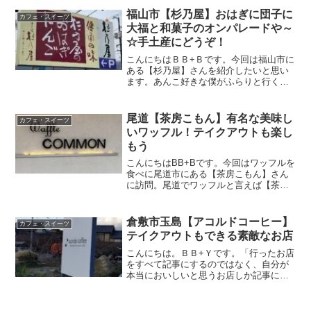
に行けないので気分だけでも味わいに訪
問してきました。【アロハドライブイ
福山市【杉乃屋】おはぎに団子に
カフェ・スイーツ
ン】の場所やメニュー、ツ...
大福と和菓子のオンパレードや～
☆手土産にどうぞ！
こんにちはＢＢ+Ｂです。今回は福山市に
ある【杉乃屋】さんを紹介したいと思い
ます。あんこ好きな僕がふらりと行くお
店。美味しいおはぎやお団子・大福が有
名な和菓子屋さんです。最近ではパフェ
やシェイクまであるみたい(*'ω'*)この記事
尾道【茶房こもん】有名な美味し
カフェ・スイーツ
では【杉乃屋...
いワッフル！テイクアウトも楽し
もう
こんにちはBB+Bです。今回はワッフルを
食べに尾道市にある【茶房こもん】さん
に訪問。尾道でワッフルと言えば【茶房
こもん】というほどの有名店。つい先日
もテレビで常盤貴子さんが大好きなお店
だと紹介していましたよ。そんな【茶房
倉敷市玉島【アコルドコーヒー】
カフェ・スイーツ
こもん】さんの場所や...
テイクアウトもできる素敵なお店
こんにちは。ＢＢ+Ｙです。「行ったお店
をすべて記事にするのではなく、自分が
本当においしいと思うお店しか記事にし
ない」がモットーです。今回は私が大好
きなカフェ【アコルドコーヒー】さんを
紹介したいと思います。大通り沿いから