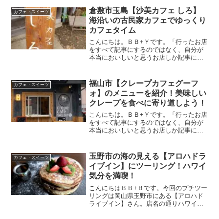
倉敷市玉島【沙美カフェ しろ】
カフェ・スイーツ
海沿いの古民家カフェでゆっくり
カフェタイム
こんにちは。ＢＢ+Ｙです。「行ったお店
をすべて記事にするのではなく、自分が
本当においしいと思うお店しか記事にし
ない」がモットーです。今回はずっと行
きたかった古民家カフェへ。実は2、3回
お店まで行ったけど待ち人が多くて断念
福山市【クレープカフェグーフ
カフェ・スイーツ
していました。今回は...
ォ】のメニューを紹介！美味しい
クレープを食べに寄り道しよう！
こんにちは。ＢＢ+Ｙです。「行ったお店
をすべて記事にするのではなく、自分が
本当においしいと思うお店しか記事にし
ない」がモットーです。今回は福山市に
ある【crepe cafe gufo】さんを紹介した
いと思います。移動販売のクレープ屋さ
玉野市の海の見える【アロハドラ
カフェ・スイーツ
んはよ...
イブイン】にツーリング！ハワイ
気分を満喫！
こんにちはＢＢ+Ｂです。今回のプチツー
リングは岡山県玉野市にある【アロハド
ライブイン】さん。店名の通りハワイを
イメージして作られているお店。ハワイ