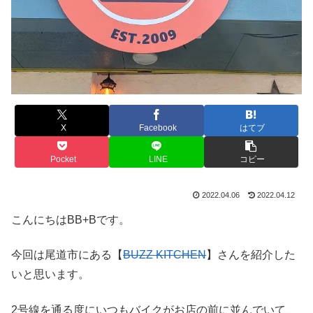
X
Facebook
はてブ
Pocket
LINE
コピー
2022.04.06
2022.04.12
こんにちはBB+Bです。
今回は尾道市にある【
BUZZ KITCHEN
】さんを紹介した
いと思います。
2号線を通る度にいつもバイクがお店の前に並んでいて、