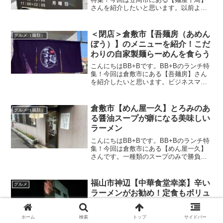
さんを紹介したいと思います。以前より
ずっと訪問してみたかったお店。久しぶ
りにめっちゃ美味しいラーメンにであえ
ました(*‘∀‘)この記事では【麺屋千鳥】さ
＜閉店＞倉敷市【吾麺房（あめん
グルメ（麺類）
んの場所や営...
ぼう）】のメニューを紹介！こだ
わりの自家製麺らーめんを食らう
こんにちはBB+Bです。BB+Bのランチ特
集！今回は倉敷市にある【吾麺房】さん
を紹介したいと思います。ビジネスマン
のランチは麺類が多いのではないでしょ
うか。僕も倉敷市では今まで【にぼし
家】【ラーメンどかいち】とかなりの確
倉敷市【めん屋一久】とろみのあ
グルメ（麺類）
立で麺類をチョイスし...
る醤油スープが癖になる美味しい
ラーメン
こんにちはBB+Bです。BB+Bのランチ特
集！今回は倉敷市にある【めん屋一久】
さんです。一種類のスープのみで勝負さ
れているお店。水島地区の美味しいラー
メン屋さんだと聞いていてずっと行きた
かったお店です。【めん屋一久】さんの
福山市神辺【中華食堂幸楽】辛い
グルメ
場所や営業時間・メ...
ラーメンがお勧め！定食もボリュ
ーム満点です！
こんにちはBB+Bです。今回は福山市神辺
ホーム
検索
トップ
サイドバー
町にある【中華食堂幸楽】さんを紹介し