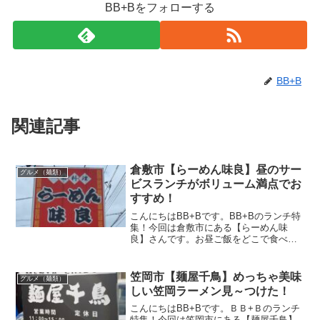
BB+Bをフォローする
BB+B
関連記事
倉敷市【らーめん味良】昼のサー
グルメ（麺類）
ビスランチがボリューム満点でお
すすめ！
こんにちはBB+Bです。BB+Bのランチ特
集！今回は倉敷市にある【らーめん味
良】さんです。お昼ご飯をどこで食べよ
うかと悩んでいると、道路沿いに気にな
るネーミングのらーめん屋さんを発見。
お店の名前からして味が良いに違いな
笠岡市【麺屋千鳥】めっちゃ美味
グルメ（麺類）
い。この記事では【らー...
しい笠岡ラーメン見～つけた！
こんにちはBB+Bです。ＢＢ+Ｂのランチ
特集！今回は笠岡市にある【麺屋千鳥】