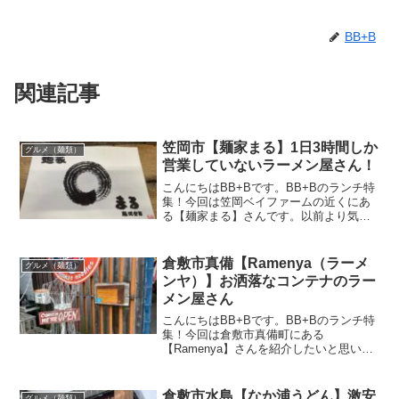
BB+B
関連記事
笠岡市【麺家まる】1日3時間しか
グルメ（麺類）
営業していないラーメン屋さん！
こんにちはBB+Bです。BB+Bのランチ特
集！今回は笠岡ベイファームの近くにあ
る【麺家まる】さんです。以前より気に
なっていたお店。一見古ぼけたお店に見
えますが、店内は綺麗でお店の奥には屋
台で食べているような雰囲気が味わえる
倉敷市真備【Ramenya（ラーメ
グルメ（麺類）
特等席があります。...
ンヤ）】お洒落なコンテナのラー
メン屋さん
こんにちはBB+Bです。BB+Bのランチ特
集！今回は倉敷市真備町にある
【Ramenya】さんを紹介したいと思いま
す。【Ramenya】さんは平成30年7月豪
雨で甚大な被害を受けた真備町で復興作
業に携わる業者の方が昼休みに気軽に食
倉敷市水島【なか浦うどん】激安
グルメ（麺類）