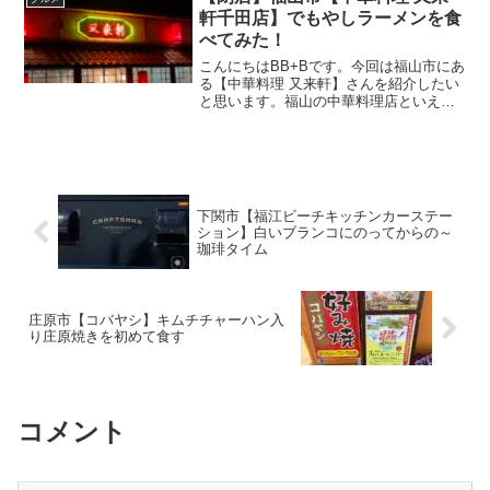
棗】さんの場所や営業...
軒千田店】でもやしラーメンを食
べてみた！
こんにちはBB+Bです。今回は福山市にあ
る【中華料理 又来軒】さんを紹介したい
と思います。福山の中華料理店といえば
【いけの飯店】と【又来軒】さんが有名
なのではないでしょうか。又来軒さんは
福山駅家本店、福山ニューキャッスルホ
テル店、福山千田店...
下関市【福江ビーチキッチンカーステー
ション】白いブランコにのってからの～
珈琲タイム
庄原市【コバヤシ】キムチチャーハン入
り庄原焼きを初めて食す
コメント