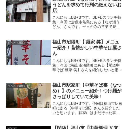
べられるもの...
うどんを求めて行列の絶えないお
店
こんにちはBB+Bです。BB+Bのランチ特
集！今回は倉敷市亀島にある【なか浦う
どん】さんです。平日のみの営業で昼時
はいつも駐車場が満車な有名店。値段が
とても安く、常連さんが多いお店です。
そんな【讃岐うどんなか浦うどん】さん
福山市沼隈町【 麺家 笑】メニュ
グルメ（麺類）
の場所や営業時間・...
ー紹介！昔懐かしい中華そば屋さ
ん
こんにちはBB+Bです。BB+Bのランチ特
集！今回は福山市沼隈町にある【尾道中
華そば 麺家 笑】さんを紹介したいと思い
ます。お昼時にはいつも多くのお客さん
で賑わっていて、ずっと気になっていた
お店。沼隈町には以前紹介した【万ぷく
福山市駅家町【中華そば棗（なつ
グルメ（麺類）
食堂】【みそら...
め）】のメニュー紹介！つけ麺が
さっぱりしていて美味！
こんにちはBB+Bです。今回は福山市駅家
町にある【中華そば棗】さんを紹介した
いと思います。駅家にはまだ行った事の
ないラーメン屋さんが沢山。棗さんも初
訪問です。「陽気」や「ふみ家」も今度
行ってみよう。この記事では【中華そば
【閉店】福山市【中華料理 又来
グルメ