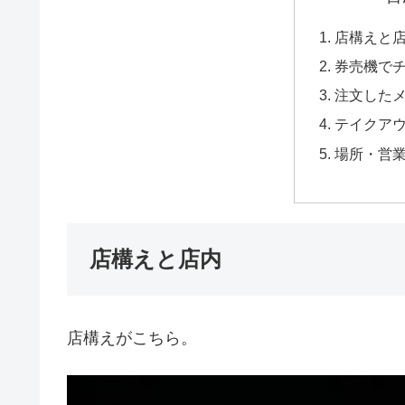
店構えと
券売機で
注文した
テイクア
場所・営
店構えと店内
店構えがこちら。