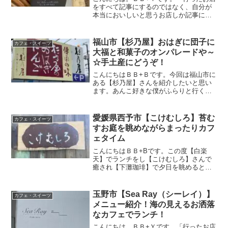
をすべて記事にするのではなく、自分が
本当においしいと思うお店しか記事にし
ない」がモットーです。今回は福山市に
ある【今川茶舗】さんを紹介したいと思
います。2021年10月に店舗をリニューア
福山市【杉乃屋】おはぎに団子に
カフェ・スイーツ
ルされカフェが併...
大福と和菓子のオンパレードや～
☆手土産にどうぞ！
こんにちはＢＢ+Ｂです。今回は福山市に
ある【杉乃屋】さんを紹介したいと思い
ます。あんこ好きな僕がふらりと行くお
店。美味しいおはぎやお団子・大福が有
名な和菓子屋さんです。最近ではパフェ
やシェイクまであるみたい(*'ω'*)この記事
愛媛県西予市【こけむしろ】苔む
カフェ・スイーツ
では【杉乃屋...
すお庭を眺めながらまったりカフ
ェタイム
こんにちはＢＢ+Bです。この度【白楽
天】でランチをし【こけむしろ】さんで
癒され【下灘珈琲】で夕日を眺めるとい
う四国日帰り旅をしてきました。この記
事では愛媛県西予市にある【こけむし
ろ】さんを紹介したいと思います。一面
玉野市【Sea Ray（シーレイ）】
カフェ・スイーツ
苔でおおわれた癒しの世界が...
メニュー紹介！海の見えるお洒落
なカフェでランチ！
こんにちは。ＢＢ+Ｙです。「行ったお店