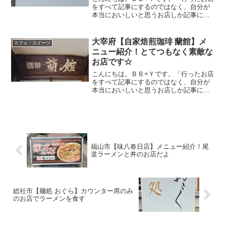
をすべて記事にするのではなく、自分が
本当においしいと思うお店しか記事にし
ない」がモットーです。今回は玉野市に
ある【Sea Ray】さんを紹介したいと思
います。海が見えるカフェは大好きな場
大宰府【自家焙煎珈琲 蘭館】メ
カフェ・スイーツ
所。これまでの記...
ニュー紹介！とてつもなく素敵な
お店です☆
こんにちは。ＢＢ+Ｙです。「行ったお店
をすべて記事にするのではなく、自分が
本当においしいと思うお店しか記事にし
ない」がモットーです。今回は福岡県太
宰府にある【自家焙煎珈琲 蘭館】さんを
紹介したいと思います。大宰府に行った
際には是非寄ってほし...
福山市【味八春日店】メニュー紹介！尾
道ラーメンと丼のお店だよ
総社市【麺処 おぐら】カウンター席のみ
のお店でラーメンを食す