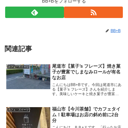
BB+Bをフォローする
BB+B
関連記事
尾道市【菓子’s フレーズ】焼き菓
カフェ・スイーツ
子が豊富でしまなみロールが有名
なお店
こんにちはBB+Bです。今回は尾道市にあ
る【菓子’s フレーズ】さんを紹介しま
す。美味しいケーキと焼き菓子が豊富な
お店があると聞いて初訪問。お店の外観
がこちら。店内がこちら。洋菓子のショ
ーケース。美味しそうなケーキが並んで
福山市【今川茶舗】でカフェタイ
カフェ・スイーツ
います。種類豊富な...
ム！駐車場はお店の斜め前に2台
分
こんにちは。ＢＢ+Ｙです。「行ったお店