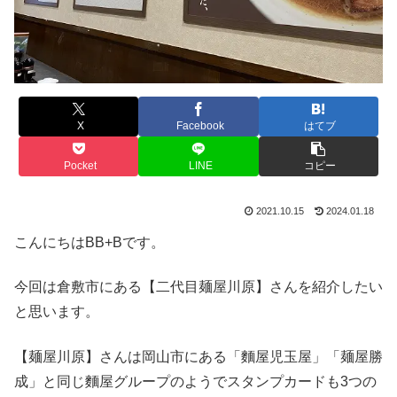
X
Facebook
はてブ
Pocket
LINE
コピー
2021.10.15
2024.01.18
こんにちはBB+Bです。
今回は倉敷市にある【二代目麺屋川原】さんを紹介したい
と思います。
【麺屋川原】さんは岡山市にある「麵屋児玉屋」「麺屋勝
成」と同じ麵屋グループのようでスタンプカードも3つの