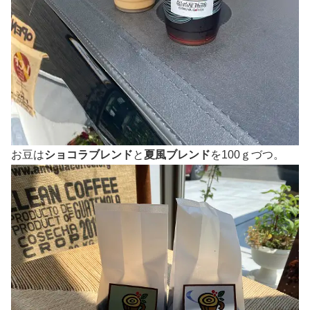
お豆は
ショコラブレンド
と
夏風ブレンド
を100ｇづつ。