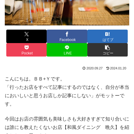
X
Facebook
はてブ
Pocket
LINE
コピー
2020.09.27
2024.01.20
こんにちは。ＢＢ+Ｙです。
「行ったお店をすべて記事にするのではなく、自分が本当
においしいと思うお店しか記事にしない」がモットーで
す。
今回はお店の雰囲気も美味しさも大好きすぎて知り合いに
は誰にも教えたくないお店【和風ダイニング 晩久】を紹