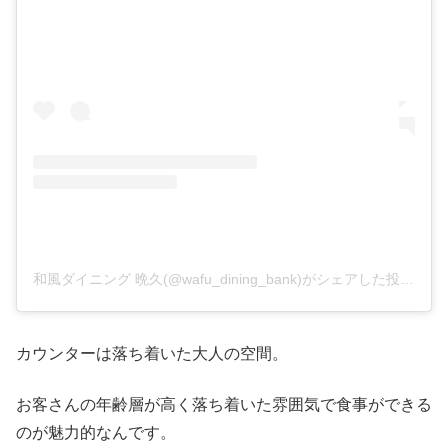
和風ダイニング 晩久(@wafu_dining_bank)がシェアした投稿
–
2
カウンターは落ち着いた大人の空間。
お客さんの年齢層が高く落ち着いた雰囲気で食事ができる
のが魅力的なんです。