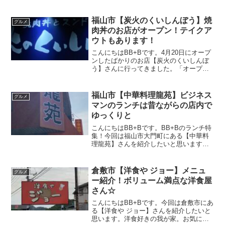
と言えば美味しいご飯を食べに行く事。
ツーリング仲間に「美味しいから絶対に
一度は行ったほうがいいよ」と【かもめ
福山市【炭火のくいしんぼう】焼
グルメ
屋】さんを紹介しても...
肉丼のお店がオープン！テイクア
ウトもあります！
こんにちはBB+Bです。4月20日にオープ
ンしたばかりのお店【炭火のくいしんぼ
う】さんに行ってきました。「オープン3
日間店内限定カルビ丼290円」の看板が気
になっていたお店。どうやら焼肉喰辛坊
さんの系列店のようです。だから、店名
福山市【中華料理龍苑】ビジネス
グルメ
に「くいしい...
マンのランチは昔ながらの店内で
ゆっくりと
こんにちはBB+Bです。BB+Bのランチ特
集！今回は福山市大門町にある【中華料
理龍苑】さんを紹介したいと思います。
国道2号線から大門駅を曲がり県道３号線
に向かう途中にお店があります。僕が初
めて【龍苑】さんを訪問してから、かれ
倉敷市【洋食や ジョー】メニュ
グルメ
これ20年近くた...
ー紹介！ボリューム満点な洋食屋
さん☆
こんにちはBB+Bです。今回は倉敷市にあ
る【洋食や ジョー】さんを紹介したいと
思います。洋食好きの我が家。お気に入