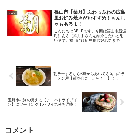
りは福山市の【くつろぎ】や【タビィ】
今回はフランス料理店やイタリア料理店
で経験を積まれた店主さんが営む倉敷の
福山市【葉月】ふわっふわの広島
グルメ
お店へ。この記事で...
風お好み焼きがおすすめ！もんじ
ゃもあるよ！
こんにちはBB+Bです。今回は福山市新涯
町にある【葉月】さんを紹介したいと思
います。福山には広島風お好み焼きの美
味しいお店がなかなかない・・。なので
お好み焼きが食べたくなると府中焼きで
お馴染みの【平の家】【古川食堂】に行
くことが多い我が家。...
朝ラーするなら6時からあいてる岡山のラ
ーメン屋【麺や心楽（こらく）】で！
玉野市の海の見える【アロハドライブイ
ン】にツーリング！ハワイ気分を満喫！
コメント