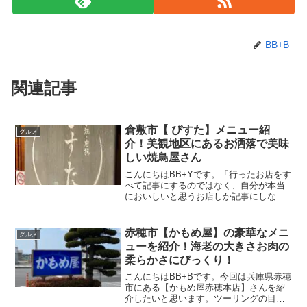
BB+B
関連記事
倉敷市【 びすた】メニュー紹
グルメ
介！美観地区にあるお洒落で美味
しい焼鳥屋さん
こんにちはBB+Yです。「行ったお店をす
べて記事にするのではなく、自分が本当
においしいと思うお店しか記事にしな
い」がモットーです。今回は倉敷市にあ
る【炭火串焼・唐揚 びすた】さんを紹介
したいと思います。【びすた】さんは、
赤穂市【かもめ屋】の豪華なメニ
グルメ
倉敷美観地区にある焼...
ューを紹介！海老の大きさお肉の
柔らかさにびっくり！
こんにちはBB+Bです。今回は兵庫県赤穂
市にある【かもめ屋赤穂本店】さんを紹
介したいと思います。ツーリングの目的